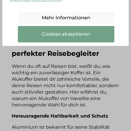
dem du deine Habseligkeiten für ein paar
Stunden sicher aufbewahren kannst: Ein
Alukoffer von travelite ist eine
ideale Lösung
Mehr Informationen
für alle, die stilvoll und sicher reisen möchten.
Cookies akzeptieren
Vorteile von Alu Koffern: dein
perfekter Reisebegleiter
Wenn du oft auf Reisen bist, weißt du, wie
wichtig ein zuverlässiger Koffer ist. Ein
Alukoffer bietet dir zahlreiche Vorteile, die
deine Reisen nicht nur komfortabler, sondern
auch stilvoller gestalten. Hier erfährst du,
warum ein Alukoffer von travelite eine
hervorragende Wahl für dich ist.
Herausragende Haltbarkeit und Schutz
Aluminium ist bekannt für seine Stabilität