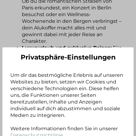
Ob du die romantischen Straßen von
Paris erkundest, ein Konzert in Berlin
besuchst oder ein Wellness-
Wochenende in den Bergen verbringst –
dein Alukoffer macht alles mit und
gewinnt dabei mit jeder Reise an
Charakter.
Luxusurlaub und exklusive Reisen:
Für
luxuriöse Urlaubsreisen ist ein Alukoffer
Privatsphäre-Einstellungen
ein perfektes Accessoire. Mit seinem
zeitlosen Design und der eleganten
Metalloptik ist er nicht nur funktional,
Um dir das bestmögliche Erlebnis auf unseren
sondern auch ein stilvoller Blickfang, der
Websites zu bieten, setzen wir Cookies und
deinen exklusiven Reisestil unterstreicht.
verschiedene Technologien ein. Diese helfen
uns, die Funktionen unserer Seiten
bereitzustellen, Inhalte und Anzeigen
Egal ob beruflich oder privat – ein Aluminium
individuell auf dich abzustimmen und soziale
Koffer ist vielseitig einsetzbar und schützt
Medien zu integrieren.
deine Gegenstände zuverlässig. Dabei spielt
es keine Rolle, ob du für mehrere Tage
Weitere Informationen finden Sie in unserer
verreist oder ein Gepäckstück benötigst, in
Datenschutzrichtlinie
.