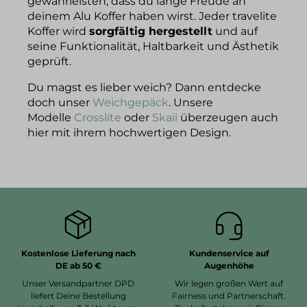
gewährleisten, dass du lange Freude an
deinem Alu Koffer haben wirst. Jeder travelite
Koffer wird
sorgfältig hergestellt
und auf
seine Funktionalität, Haltbarkeit und Ästhetik
geprüft.
Du magst es lieber weich? Dann entdecke
doch unser
Weichgepäck
. Unsere
Modelle
Crosslite
oder
Skaii
überzeugen auch
hier mit ihrem hochwertigen Design.
Kostenlose Lieferung nach
Kundenservice auf
DE ab 50 €
Augenhöhe
Unser Versandpartner DPD
Wir legen großen Wert auf
liefert Deine Bestellung
Fairness und Partnerschaft.