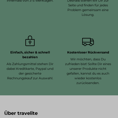
innerhalb von 3-5 Werktagen.
Deshalb stehen wir Dir zur
Seite und finden für jedes
Problem gemeinsam eine
Lösung.
Einfach, sicher & schnell
Kostenloser Rückversand
bezahlen
Wir möchten, dass Du
Als Zahlungsmittel stehen Dir
zufrieden bist! Sollte Dir eines
dabei Kreditkarte, Paypal und
unserer Produkte nicht
der gesicherte
gefallen, kannst du es auch
Rechnungskauf zur Auswahl.
wieder kostenlos
zurücksenden.
Über travelite