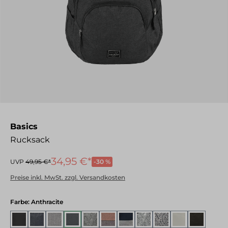
Basics
Rucksack
34,95 €*
UVP
49,95 €*
-30 %
Preise inkl. MwSt. zzgl. Versandkosten
auswählen
Farbe
: Anthracite
Black
Dark Snake
Light Grey
Anthracite
Grey
Blush/Grey
Navy Grey
White
Off-White
Nature/Anthraci
Brown