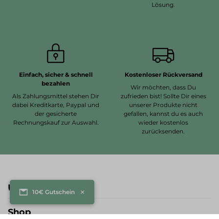
Lösung.
Einfach, sicher & schnell
Kostenloser Rückversand
bezahlen
Wir möchten, dass Du
Als Zahlungsmittel stehen Dir
zufrieden bist! Sollte Dir eines
dabei Kreditkarte, Paypal und
unserer Produkte nicht
der gesicherte
gefallen, kannst du es auch
Rechnungskauf zur Auswahl.
wieder kostenlos
zurücksenden.
Über travelite
×
10€ Gutschein
Shop