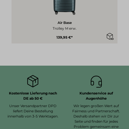
Air Base
Trolley M erw.
139,95 €*
Kostenlose Lieferung nach
Kundenservice auf
DE ab 50 €
Augenhöhe
Unser Versandpartner DPD
Wir legen großen Wert auf
liefert Deine Bestellung
Fairness und Partnerschaft.
innerhalb von 3-5 Werktagen.
Deshalb stehen wir Dir zur
Seite und finden für jedes
Problem gemeinsam eine